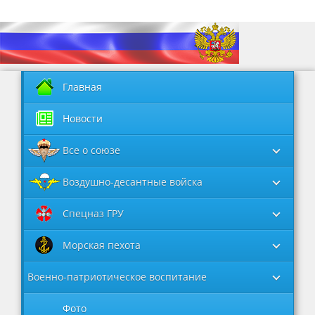
Главная
Новости
Все о союзе
Воздушно-десантные войска
Спецназ ГРУ
Морская пехота
Военно-патриотическое воспитание
Фото