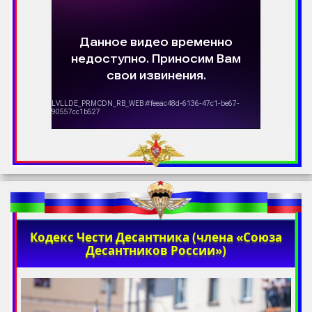
Кодекс Чести Десантника (члена «Союза
Десантников России»)