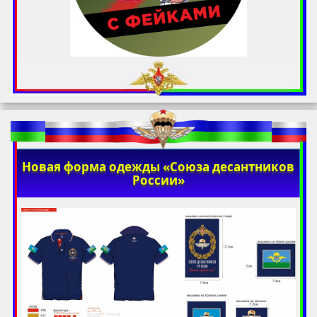
Новая форма одежды «Союза десантников
России»