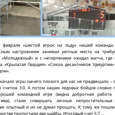
6 февраля «шестой игрок на льду» нашей команды
сным настроением занимал уютные места на трибу
 «Молодежный» и с нетерпением ожидал матча, где 
а «Крылатая Гвардия» «Союза десантников Удмуртии»
дом».
начало игры ничего плохого для нас не предвещало –
о счетом 3:0. А потом наших ледовых бойцов словно 
орошей командной игре (видна добротная работа 
ктива), стали совершать личные непростительные
ик опытный и их не думал прощать. К тому же пошли 
нстве пропустили две шайбы. Итоговый счет 5:7 …