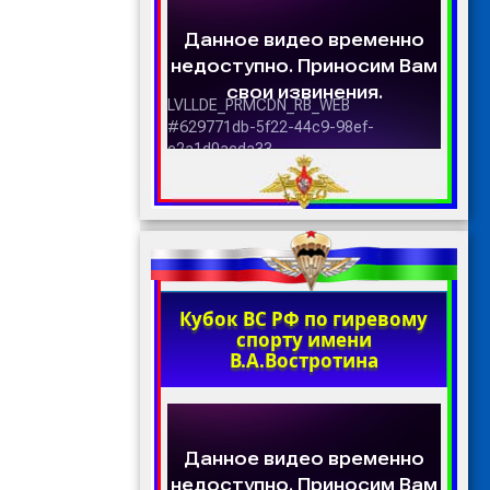
Кубок ВС РФ по гиревому
спорту имени
В.А.Востротина