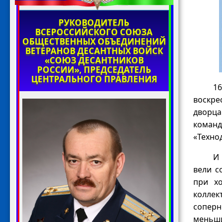
РУКОВОДИТЕЛЬ
ВСЕРОССИЙСКОГО СОЮЗА
ОБЩЕСТВЕННЫХ ОБЪЕДИНЕНИЙ
ВЕТЕРАНОВ ДЕСАНТНЫХ ВОЙСК
«СОЮЗ ДЕСАНТНИКОВ
РОССИИ», ПРЕДСЕДАТЕЛЬ
ЦЕНТРАЛЬНОГО ПРАВЛЕНИЯ
1
воскре
дворца
команд
«Техно
И 
вели с
при х
колле
соперн
меньши