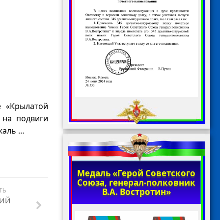
е «Крылатой
 на подвиги
 жаль …
Медаль «Герой Советского
Союза, генерал-полковник
В.А. Востротин»
ТЬ
НИЙ