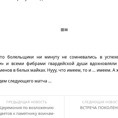
ато болельщики ни минуту не сомневались в успех
и» и всеми фибрами гвардейской души вдохновляли
менов в белых майках. Нууу, что имеем, то и … имеем. А
дем следующего матча …
ПРЕДЫДУЩАЯ НОВОСТЬ
СЛЕДУЮЩАЯ НОВОС
Церемония по возложению
ВСТРЕЧА ПОКОЛЕ
цветов к памятнику воинам-