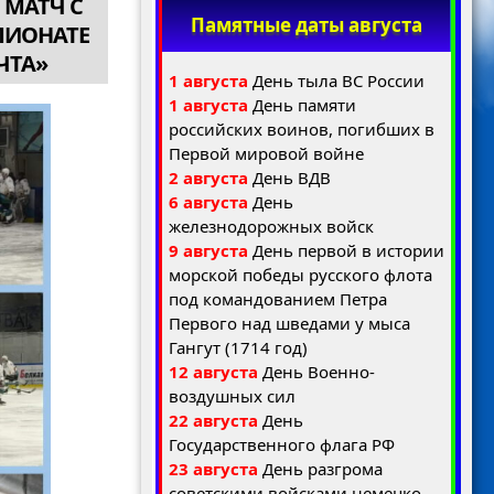
 МАТЧ С
Памятные даты августа
ПИОНАТЕ
ЧТА»
1 августа
День тыла ВС России
1 августа
День памяти
российских воинов, погибших в
Первой мировой войне
2 августа
День ВДВ
6 августа
День
железнодорожных войск
9 августа
День первой в истории
морской победы русского флота
под командованием Петра
Первого над шведами у мыса
Гангут (1714 год)
12 августа
День Военно-
воздушных сил
22 августа
День
Государственного флага РФ
23 августа
День разгрома
советскими войсками немецко