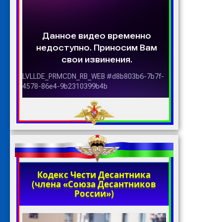
Кодекс Чести Десантника
(члена «Союза Десантников
России»)