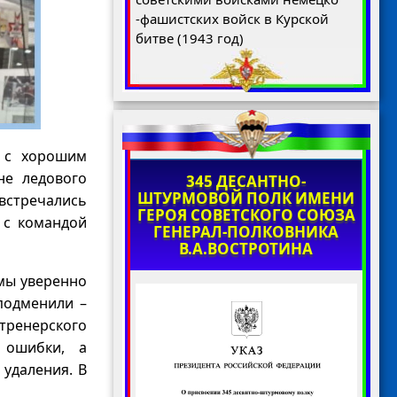
-фашистских войск в Курской
битве (1943 год)
 с хорошим
не ледового
345 ДЕСАНТНО-
ШТУРМОВОЙ ПОЛК ИМЕНИ
встречались
ГЕРОЯ СОВЕТСКОГО СОЮЗА
 с командой
ГЕНЕРАЛ-ПОЛКОВНИКА
В.А.ВОСТРОТИНА
 мы уверенно
подменили –
тренерского
 ошибки, а
удаления. В