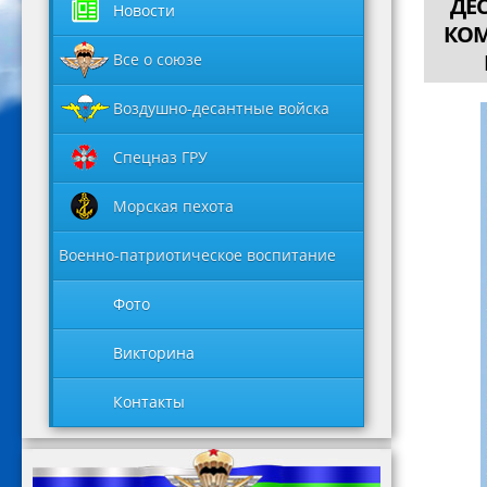
ДЕ
Новости
КОМ
Все о союзе
Воздушно-десантные войска
Спецназ ГРУ
Морская пехота
Военно-патриотическое воспитание
Фото
Викторина
Контакты