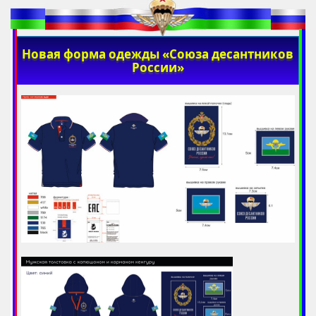
Новая форма одежды «Союза десантников
России»