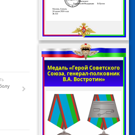
Медаль «Герой Советского
Союза, генерал-полковник
В.А. Востротин»
ТЬ
болу