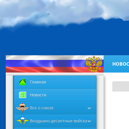
НОВОС
Главная
Новости
Все о союзе
Воздушно-десантные войска