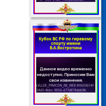
Кубок ВС РФ по гиревому
спорту имени
В.А.Востротина