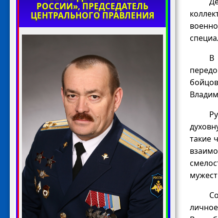
Д
РОССИИ», ПРЕДСЕДАТЕЛЬ
коллек
ЦЕНТРАЛЬНОГО ПРАВЛЕНИЯ
военно
специа
В
передо
бойцов
Владим
Ру
духовн
такие 
взаимо
смелос
мужест
Со
личное