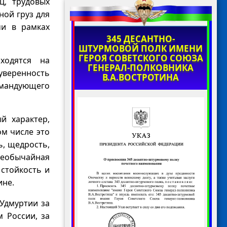
ц, трудовых
ной груз для
чи в рамках
345 ДЕСАНТНО-
ШТУРМОВОЙ ПОЛК ИМЕНИ
ГЕРОЯ СОВЕТСКОГО СОЮЗА
ходятся на
ГЕНЕРАЛ-ПОЛКОВНИКА
уверенность
В.А.ВОСТРОТИНА
омандующего
й характер,
ом числе это
ь, щедрость,
необычайная
 стойкость и
ине.
Удмуртии за
 России, за