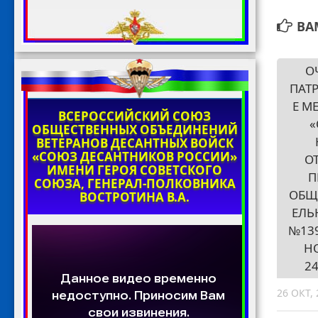
ВА
О
ПАТ
Е М
ВСЕРОССИЙСКИЙ СОЮЗ
«
ОБЩЕСТВЕННЫХ ОБЪЕДИНЕНИЙ
ВЕТЕРАНОВ ДЕСАНТНЫХ ВОЙСК
«СОЮЗ ДЕСАНТНИКОВ РОССИИ»
О
ИМЕНИ ГЕРОЯ СОВЕТСКОГО
П
СОЮЗА, ГЕНЕРАЛ-ПОЛКОВНИКА
ОБЩ
ВОСТРОТИНА В.А.
ЕЛЬ
№13
Н
24
26 ОКТ, 