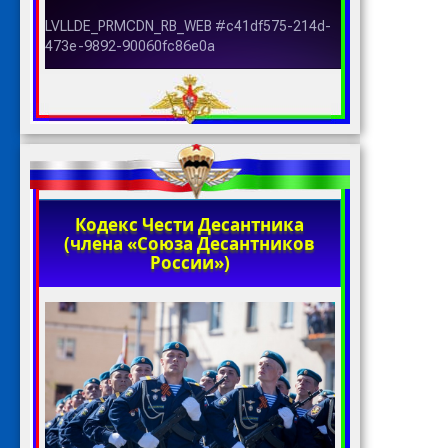
Кодекс Чести Десантника
(члена «Союза Десантников
России»)