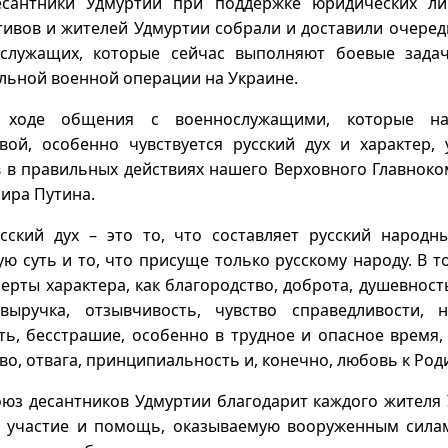
есантники Удмуртии при поддержке юридических ли
тивов и жителей Удмуртии собрали и доставили очеред
служащих, которые сейчас выполняют боевые зада
льной военной операции на Украине.
 ходе общения с военнослужащими, которые на
вой, особенно чувствуется русский дух и характер, 
 в правильных действиях нашего Верховного Главнок
ира Путина.
сский дух – это то, что составляет русский народны
ую суть и то, что присуще только русскому народу. В т
черты характера, как благородство, доброта, душевност
выручка, отзывчивость, чувство справедливости, 
ть, бесстрашие, особенно в трудное и опасное время,
во, отвага, принципиальность и, конечно, любовь к Род
юз десантников Удмуртии благодарит каждого жителя 
 участие и помощь, оказываемую вооруженным силам