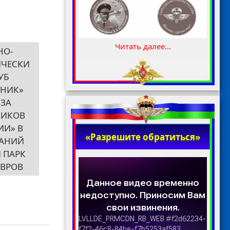
Читать далее...
НО-
ИЧЕСКИ
УБ
ТНИК»
ЗА
НИКОВ
ИИ» В
«Разрешите обратиться»
НАНИЙ
 ПАРК
ВРОВ