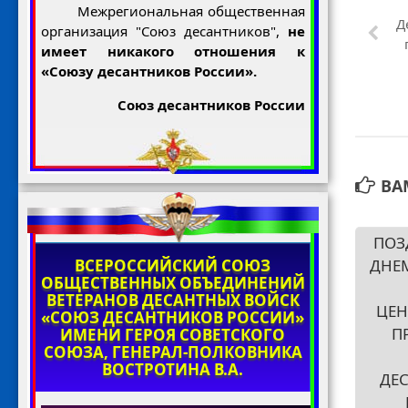
Межрегиональная общественная
Д
организация "Союз десантников",
не
имеет никакого отношения к
«Союзу десантников России».
Союз десантников России
ВА
ПОЗ
ВСЕРОССИЙСКИЙ СОЮЗ
ДНЕ
ОБЩЕСТВЕННЫХ ОБЪЕДИНЕНИЙ
ВЕТЕРАНОВ ДЕСАНТНЫХ ВОЙСК
ЦЕН
«СОЮЗ ДЕСАНТНИКОВ РОССИИ»
П
ИМЕНИ ГЕРОЯ СОВЕТСКОГО
СОЮЗА, ГЕНЕРАЛ-ПОЛКОВНИКА
ВОСТРОТИНА В.А.
ДЕ