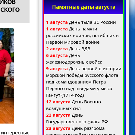
ИКОВ
Памятные даты августа
НСКОГО
1 августа
День тыла ВС России
1 августа
День памяти
российских воинов, погибших в
Первой мировой войне
2 августа
День ВДВ
6 августа
День
железнодорожных войск
9 августа
День первой в истории
морской победы русского флота
под командованием Петра
Первого над шведами у мыса
Гангут (1714 год)
12 августа
День Военно-
воздушных сил
22 августа
День
Государственного флага РФ
23 августа
День разгрома
е интересные
советскими войсками немецко