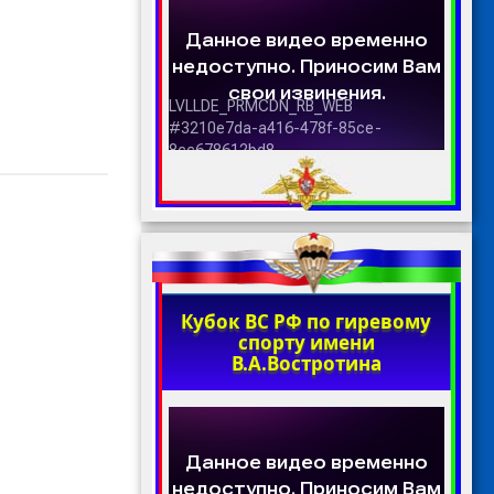
Кубок ВС РФ по гиревому
спорту имени
В.А.Востротина