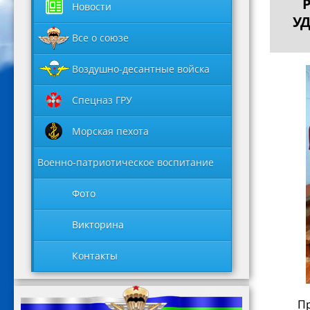
Новости
У
Все о союзе
Воздушно-десантные войска
Спецназ ГРУ
Морская пехота
Военно-патриотическое воспитание
Фото
Викторина
Контакты
Пр