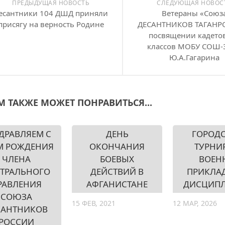
ПРЕДЫДУЩАЯ НОВОСТЬ
СЛЕДУЮЩАЯ НОВОС
есантники 104 ДШД приняли
Ветераны «Союз
присягу на верность Родине
ДЕСАНТНИКОВ ТАГАНРО
посвящении кадетов
классов МОБУ СОШ-3
Ю.А.Гагарина
М ТАКЖЕ МОЖЕТ ПОНРАВИТЬСЯ...
ДРАВЛЯЕМ С
ДЕНЬ
ГОРОД
М РОЖДЕНИЯ
ОКОНЧАНИЯ
ТУРНИ
ЧЛЕНА
БОЕВЫХ
ВОЕН
ТРАЛЬНОГО
ДЕЙСТВИЙ В
ПРИКЛА
РАВЛЕНИЯ
АФГАНИСТАНЕ
ДИСЦИП
СОЮЗА
15 ФЕВ, 2021
12 МАР, 2026
САНТНИКОВ
РОССИИ