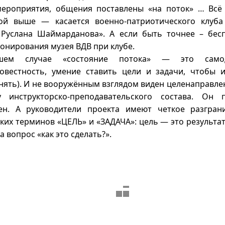
мероприятия, общения поставлены «на поток» … Всё
ой выше — касается военно-патриотического клуба
Руслана Шаймарданова». А если быть точнее – бес
онирования музея ВДВ при клубе.
ем случае «состояние потока» — это самоди
овестность, умение ставить цели и задачи, чтобы и
нять). И не вооружённым взглядом виден целенаправл
у инструкторско-преподавательского состава. Он
ен. А руководители проекта имеют четкое разгран
ких терминов «ЦЕЛЬ» и «ЗАДАЧА»: цель — это результат
а вопрос «как это сделать?».