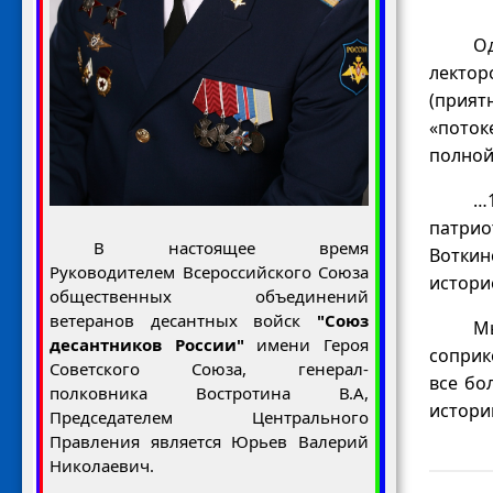
О
лектор
(прият
«поток
полной
…1
патрио
В настоящее время
Воткин
Руководителем Всероссийского Союза
истори
общественных объединений
ветеранов десантных войск
"Союз
М
десантников России"
имени Героя
соприк
Советского Союза, генерал-
все бо
полковника Востротина В.А,
истори
Председателем Центрального
Правления является Юрьев Валерий
Николаевич.