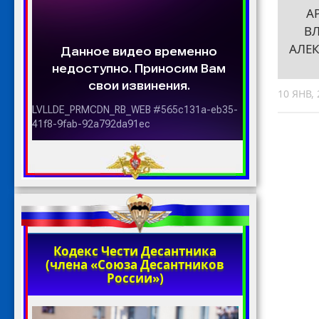
А
В
АЛЕ
10 ЯНВ, 
Кодекс Чести Десантника
(члена «Союза Десантников
России»)