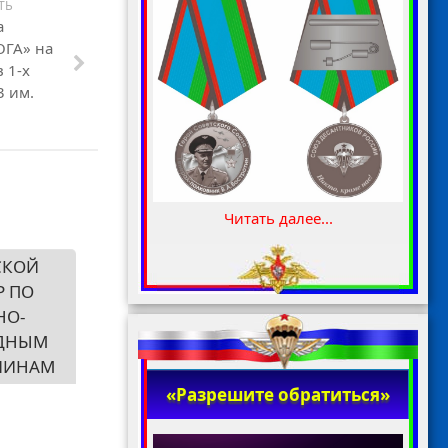
ТЬ
а
ГА» на
 1-х
 им.
Читать далее...
СКОЙ
Р ПО
НО-
ДНЫМ
ЛИНАМ
«Разрешите обратиться»