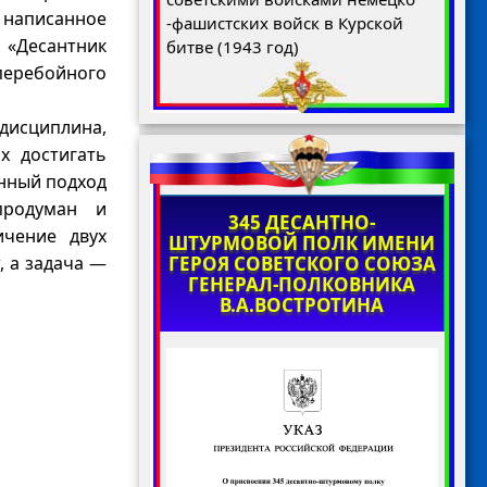
 написанное
-фашистских войск в Курской
 «Десантник
битве (1943 год)
перебойного
сциплина,
х достигать
енный подход
 продуман и
345 ДЕСАНТНО-
ичение двух
ШТУРМОВОЙ ПОЛК ИМЕНИ
ГЕРОЯ СОВЕТСКОГО СОЮЗА
, а задача —
ГЕНЕРАЛ-ПОЛКОВНИКА
В.А.ВОСТРОТИНА