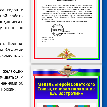
сса гидов и
нной работы
аходящиеся в
ут от нее по
ать. Военно-
дом Юнармии
накомились с
к желающих
ичиваться. И
 знаниями об
Медаль «Герой Советского
Союза, генерал-полковник
л России…
В.А. Востротин»