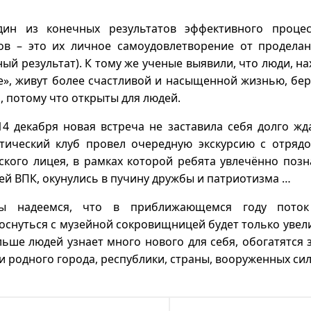
дин из конечных результатов эффективного проце
ов – это их личное самоудовлетворение от продела
ный результат). К тому же ученые выявили, что люди, н
е», живут более счастливой и насыщенной жизнью, бер
, потому что открыты для людей.
4 декабря новая встреча не заставила себя долго жд
тический клуб провел очередную экскурсию с отря
ского лицея, в рамках которой ребята увлечённо поз
ей ВПК, окунулись в пучину дружбы и патриотизма …
ы надеемся, что в приближающемся году пото
оснуться с музейной сокровищницей будет только увел
льше людей узнает много нового для себя, обогатятся
и родного города, республики, страны, вооруженных си