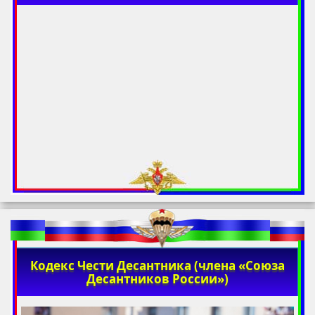
Кодекс Чести Десантника (члена «Союза
Десантников России»)