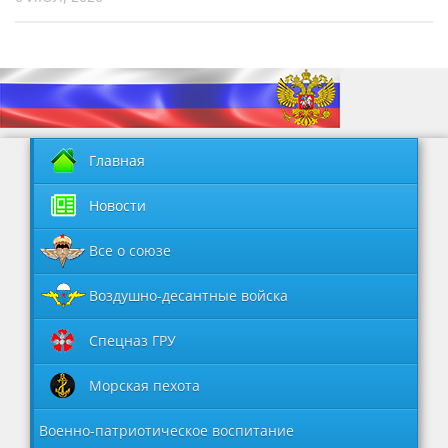
Главная
Новости
Все о союзе
Воздушно-десантные войска
Спецназ ГРУ
Морская пехота
Военно-патриотическое воспитание