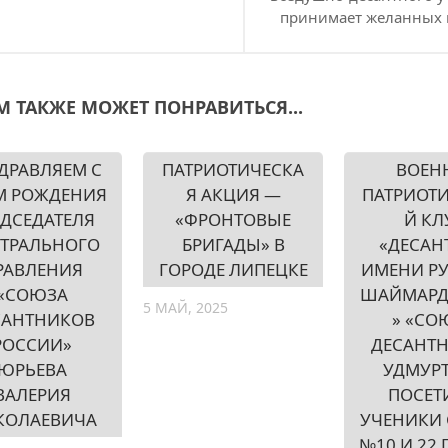
принимает желанных 
М ТАКЖЕ МОЖЕТ ПОНРАВИТЬСЯ...
ДРАВЛЯЕМ С
ПАТРИОТИЧЕСКА
ВОЕН
М РОЖДЕНИЯ
Я АКЦИЯ —
ПАТРИОТ
ЕДСЕДАТЕЛЯ
«ФРОНТОВЫЕ
Й КЛ
ТРАЛЬНОГО
БРИГАДЫ» В
«ДЕСАН
РАВЛЕНИЯ
ГОРОДЕ ЛИПЕЦКЕ
ИМЕНИ Р
«СОЮЗА
ШАЙМАРД
5 МАЙ, 2025
САНТНИКОВ
» «СО
РОССИИ»
ДЕСАНТ
ЮРЬЕВА
УДМУР
ВАЛЕРИЯ
ПОСЕТ
КОЛАЕВИЧА
УЧЕНИКИ
№10 И 22