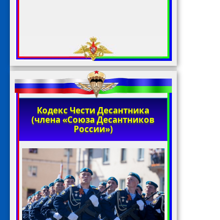
Кодекс Чести Десантника
(члена «Союза Десантников
России»)