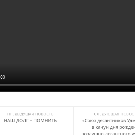
ПРЕДЫДУЩАЯ НОВОСТЬ
СЛЕДУЮЩАЯ НОВОС
НАШ ДОЛГ – ПОМНИТЬ
«Союз десантников Уд
в канун дня рожде
воздушно-десантного 