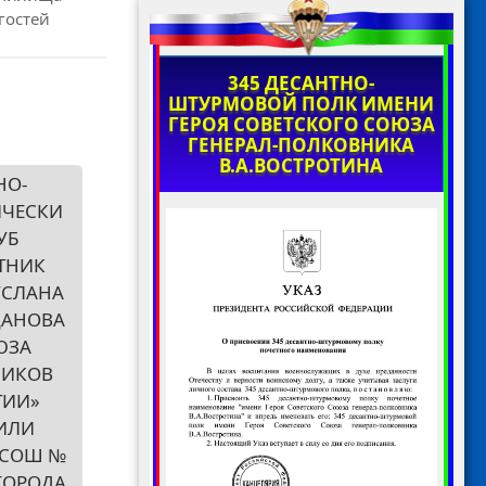
гостей
345 ДЕСАНТНО-
ШТУРМОВОЙ ПОЛК ИМЕНИ
ГЕРОЯ СОВЕТСКОГО СОЮЗА
ГЕНЕРАЛ-ПОЛКОВНИКА
В.А.ВОСТРОТИНА
НО-
ИЧЕСКИ
УБ
ТНИК
УСЛАНА
АНОВА
ЮЗА
НИКОВ
ТИИ»
ИЛИ
 СОШ №
 ГОРОДА