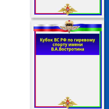
Кубок ВС РФ по гиревому
спорту имени
В.А.Востротина