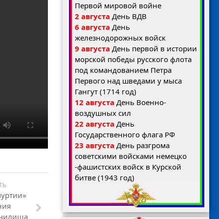
Первой мировой войне
2 августа
День ВДВ
6 августа
День
железнодорожных войск
9 августа
День первой в истории
морской победы русского флота
под командованием Петра
Первого над шведами у мыса
Гангут (1714 год)
12 августа
День Военно-
воздушных сил
22 августа
День
Государственного флага РФ
23 августа
День разгрома
советскими войсками немецко
-фашистских войск в Курской
битве (1943 год)
ТЬ
муртии»
ния
училища