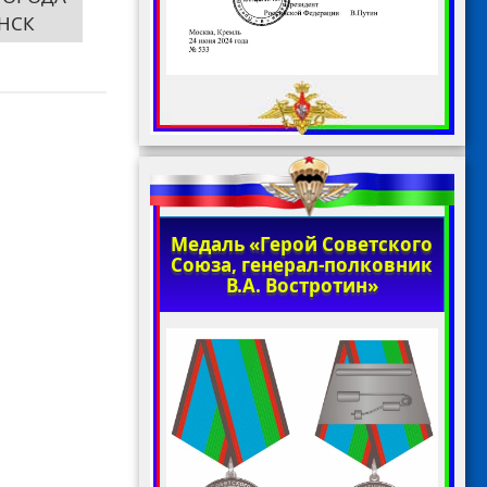
НСК
Медаль «Герой Советского
Союза, генерал-полковник
В.А. Востротин»